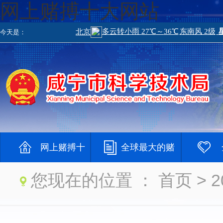
网上赌搏十大网站
今天是：
网上赌搏十
全球最大的赌
您现在的位置 ：
首页
> 
大网站
钱网
大登录网