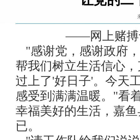
——网上赌搏
"感谢党，感谢政府
帮我们树立生活信心，
过上了'好日子'。今
感受到满满温暖。"看
幸福美好的生活，嘉鱼
已。