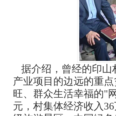
据介绍，曾经的印山
产业项目的边远的重点
旺、群众生活幸福的"网红
元，村集体经济收入3