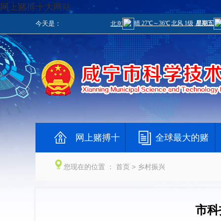
网上赌搏十大网站
今天是：
网上赌搏十
全球最大的赌
大网站
钱网
您现在的位置 ：
首页
> 乡村振兴
市科