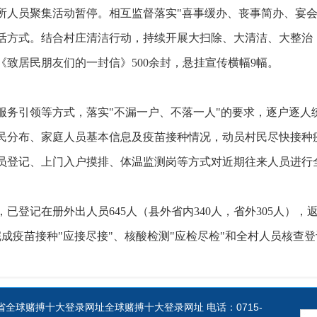
所人员聚集活动暂停。相互监督落实"喜事缓办、丧事简办、宴会
活方式。结合村庄清洁行动，持续开展大扫除、大清洁、大整治
份、《致居民朋友们的一封信》500余封，悬挂宣传横幅9幅。
服务引领等方式，落实"不漏一户、不落一人"的要求，逐户逐人
民分布、家庭人员基本信息及疫苗接种情况，动员村民尽快接种
员登记、上门入户摸排、体温监测岗等方式对近期往来人员进行
，已登记在册外出人员645人（县外省内340人，省外305人），
完成疫苗接种"应接尽接"、核酸检测"应检尽检"和全村人员核查
全球赌搏十大登录网址全球赌搏十大登录网址 电话：0715-