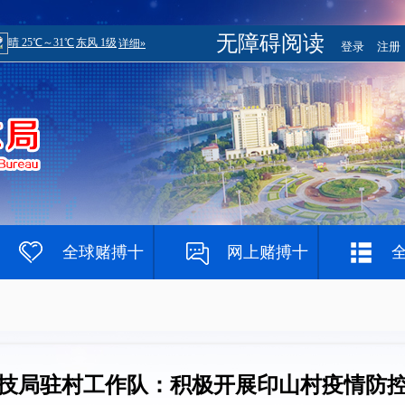
无障碍阅读
登录
注册
全球赌搏十
网上赌搏十
大登录网址
大网站
赌钱网
技局驻村工作队：积极开展印山村疫情防