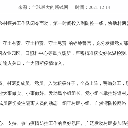
来源：全球最大的赌钱网
时间：2021-12-14
乡村振兴工作队闻令而动，第一时间投入到防控一线，协助村两委
行"守土有责、守土担责、守土尽责"的铮铮誓言，充分发挥党支
休闲农业园区、日照料中心等重点场所，严密精准落实好体温检测
防输入关口，全力阻断疫情输入。
队员、村两委成员、党员、入党积极分子，全员上阵，明确分工，
控大事做实、小事做好。发动民小组组长、党小组长掌控好返村
成员密切关注隔离人员的动态，织牢村民小组、自然湾防控网络
心、支持、参与疫情防控工作的良好氛围。广泛发动村民参加防