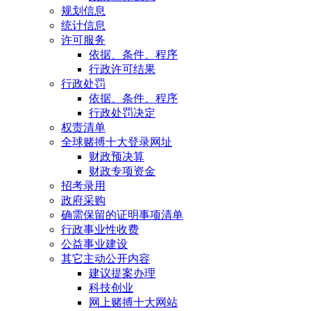
规划信息
统计信息
许可服务
依据、条件、程序
行政许可结果
行政处罚
依据、条件、程序
行政处罚决定
权责清单
全球赌搏十大登录网址
财政预决算
财政专项资金
招考录用
政府采购
确需保留的证明事项清单
行政事业性收费
公益事业建设
其它主动公开内容
建议提案办理
科技创业
网上赌搏十大网站