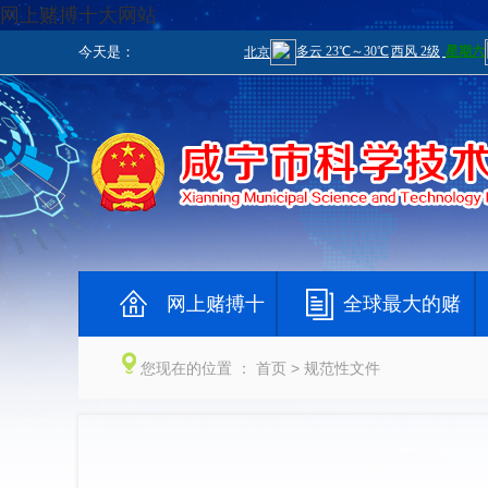
网上赌搏十大网站
今天是：
网上赌搏十
全球最大的赌
大网站
钱网
您现在的位置 ：
首页
> 规范性文件