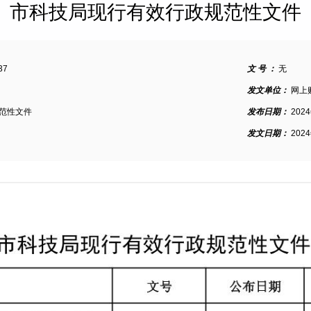
市科技局现行有效行政规范性文件
37
文 号 ：
无
发文单位：
网上
范性文件
发布日期：
202
发文日期：
202