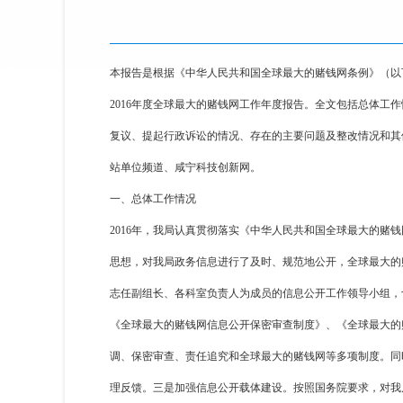
本报告是根据《中华人民共和国全球最大的赌钱网条例》（以
2016年度全球最大的赌钱网工作年度报告。全文包括总体
复议、提起行政诉讼的情况、存在的主要问题及整改情况和其他认
站单位频道、咸宁科技创新网。
一、总体工作情况
2016年，我局认真贯彻落实《中华人民共和国全球最大的赌
思想，对我局政务信息进行了及时、规范地公开，全球最大的
志任副组长、各科室负责人为成员的信息公开工作领导小组，
《全球最大的赌钱网信息公开保密审查制度》、《全球最大的
调、保密审查、责任追究和全球最大的赌钱网等多项制度。同
理反馈。三是加强信息公开载体建设。按照国务院要求，对我