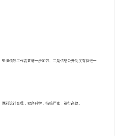
化，组织领导工作需要进一步加强。二是信息公开制度有待进一
，做到设计合理，程序科学，衔接严密，运行高效。