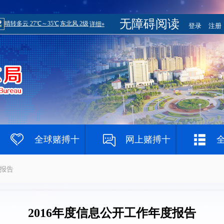
无障碍阅读
登录
注册
全球赌搏十
网上赌搏十
大登录网址
大网站
赌钱网
度报告
2016年度信息公开工作年度报告