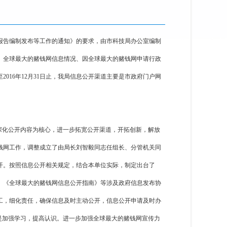
度报告编制发布等工作的通知》的要求，由市科技局办公室编制
况、全球最大的赌钱网信息情况、因全球最大的赌钱网申请行政
016年12月31日止，我局信息公开渠道主要是市政府门户网
以深化公开内容为核心，进一步拓宽公开渠道，开拓创新，解放
钱网工作，调整成立了由局长刘智毅同志任组长、分管机关同
开。按照信息公开相关规定，结合本单位实际，制定出台了
、《全球最大的赌钱网信息公开指南》等涉及政府信息发布协
工，细化责任，确保信息及时主动公开，信息公开申请及时办
是加强学习，提高认识。进一步加强全球最大的赌钱网宣传力