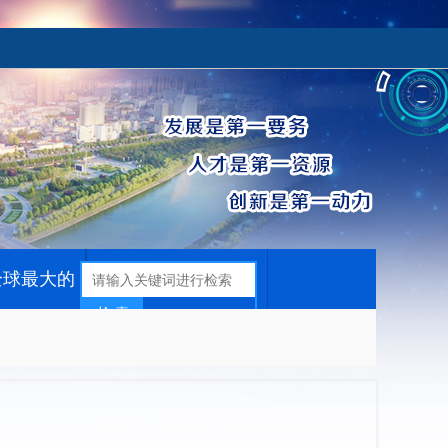
全球最大的