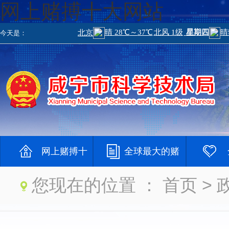
网上赌搏十大网站
今天是：
网上赌搏十
全球最大的赌
您现在的位置 ：
首页
> 
大网站
钱网
大登录网