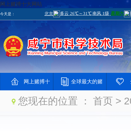
网上赌搏十大网站
今天是：
网上赌搏十
全球最大的赌
您现在的位置 ：
首页
> 
大网站
钱网
大登录网