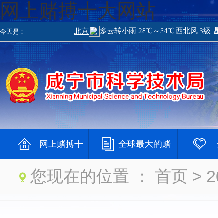
网上赌搏十大网站
今天是：
网上赌搏十
全球最大的赌
您现在的位置 ：
首页
> 
大网站
钱网
大登录网