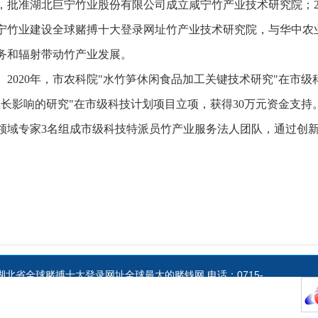
年，批准湖北巨宁竹业股份有限公司成立咸宁竹产业技术研究院；2
托巨宁竹业建设全球赌搏十大登录网址竹产业技术研究院，与华中
务和辐射带动竹产业发展。
2020年，市农科院"水竹笋休闲食品加工关键技术研究"在市级
生长影响的研究"在市级科技计划项目立项，获得30万元资金支持
竹领域专家3名组成市级科技特派员竹产业服务法人团队，通过创
北省全球赌搏十大登录网址全球最大的赌钱网 电话：0715-
8132100
served 版权所有 全球赌搏十大登录网址 网上赌搏十大网站：4212000051