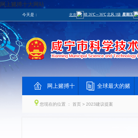
网上赌搏十大网站
今天是：
网上赌搏十
全球最大的赌
大网站
钱网
您现在的位置 ：
首页
> 2023建议提案