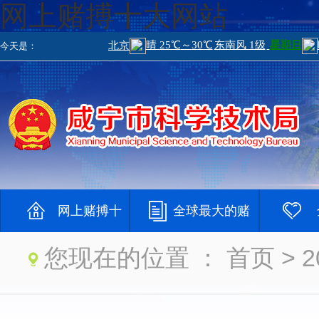
网上赌搏十大网站
今天是：
网上赌搏十
全球最大的赌
您现在的位置 ：
首页
> 
大网站
钱网
大登录网