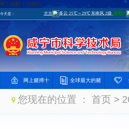
网上赌搏十大网站
今天是：
网上赌搏十
全球最大的赌
您现在的位置 ：
首页
> 
大网站
钱网
大登录网