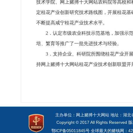
技术学院、网上赌搏十大网站农科院等高校和
定桂花产业创新研究技术路线图，开展桂花基
不断提高咸宁桂花产业技术水平。
2．认定市级农业科技示范基地，加强示范
培、繁育等推广了一批先进技术与经验。
3．支持企业、科研院所围绕桂花产业开展
持网上赌搏十大网站桂花产业技术创新联盟开展
主办单位：网上赌搏十大网站 地址：湖北省网
Copyright © 2017 All Rights 
鄂ICP备05011845号
全球最大的赌钱网：4212