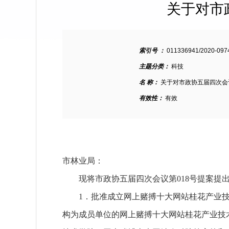
关于对市
索引号 ：
011336941/2020-097
主题分类：
科技
名 称：
关于对市政协五届四次会
有效性：
有效
市林业局：
现将市政协五届四次会议第018号提案
1．批准成立网上赌搏十大网站桂花产业技
构为成员单位的网上赌搏十大网站桂花产业技