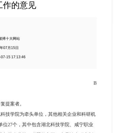
工作的意见
赌搏十大网站
0年07月15日
-07-15 17:13:46
B
答复提案者。
北科技学院为牵头单位，其他相关企业和科研机
位27个，其中包含湖北科技学院、咸宁职业