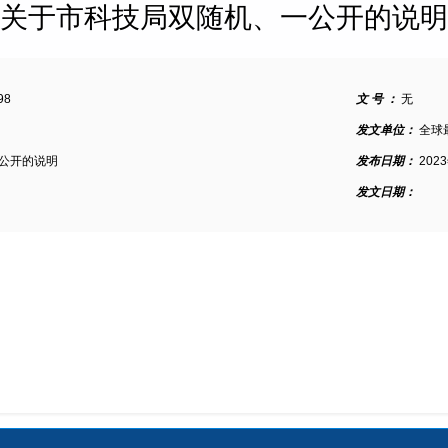
关于市科技局双随机、一公开的说明
98
文 号 ：
无
发文单位：
全球
公开的说明
发布日期：
202
发文日期：