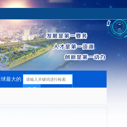
全球最大的