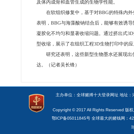
及体内成骨和血管生成的生物学性能。
在软组织修复中，基于对BBG的特殊内外
表明，BBG与海藻酸钠结合后，能够有效诱
凝胶化不均匀和显著收缩问题。通过挤出式3D
型收缩，展示了在组织工程3D生物打印中的应
研究还表明，这些新型生物墨水还展现出优
达。（记者吴长锋）
主办单位：全球赌搏十大登录网址 地址：湖
Copyright © 2017 All Rights Re
鄂ICP备05011845号
全球最大的赌钱网：4212