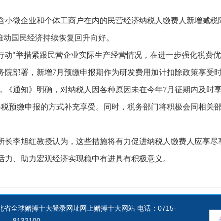
含小微企业和个体工商户在内的民营经济纳税人缴费人新增减税降
推动国民经济持续恢复回升向好。
风行动"举措紧跟民营企业实际生产经营情况，在进一步强化税费
务院部署，新增7月预缴申报期作为研发费用加计扣除政策享受
，《通知》明确，对纳税人因各种原因未在今年7月征期内及时享
得税预缴申报的方式补充享受。同时，税务部门将积极会同相关
所长李旭红教授认为，这些措施将有力促进纳税人缴费人应享尽
活力、助力宏观经济实现稳中有进具有积极意义。
省全球赌搏十大登录网址网上赌搏十大网站 电话：0715-
8132100