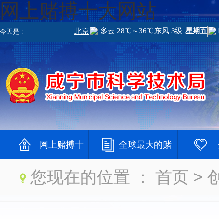
网上赌搏十大网站
今天是：
网上赌搏十
全球最大的赌
您现在的位置 ：
首页
> 
大网站
钱网
大登录网