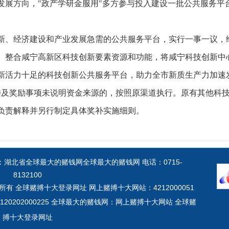
发展方向，"政产学研金服用"多方参与投入建设一批公共服务平
、经济建设和产业发展急需的公共服务平台，实行一事一议，给予
。整合咸宁高新区科技创新要素资源和功能，将咸宁科技创新中
新活力十足的科技创新公共服务平台，助力全市新质生产力加速
涉及奖励事项未说明资金来源的，按照原渠道执行。原有其他科
负责解释并另行制定具体奖补实施细则。
湖北省全球最大的赌钱网全球最大的赌钱网 电话：0715-
8132100
served 版权所有 全球赌搏十大登录网址 网上赌搏十大网站：4212000051
0202000225
全球最大的赌钱网：网上赌搏十大网站
全球赌
搏十大登录网址