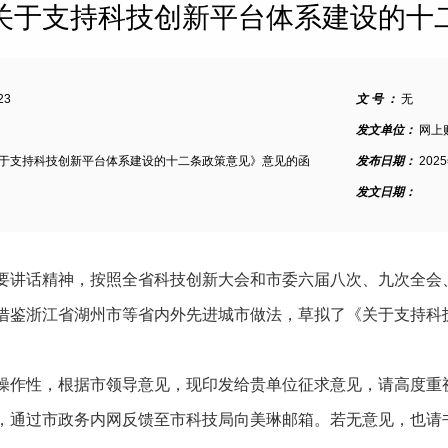
关于支持科技创新平台体系建设的十
23
文 号 ：
无
发文单位：
网上
于支持科技创新平台体系建设的十二条政策意见》意见的函
发布日期：
202
发文日期：
要讲话精神，按照全省科技创新大会和市委六届八次、九次全会、
借鉴浙江省湖州市等省内外先进城市做法，草拟了《关于支持科
作性，根据市领导意见，现印发给贵单位征求意见，请高度重视，认
，通过市政务内网反馈至市科技局向美琳邮箱。若无意见，也请