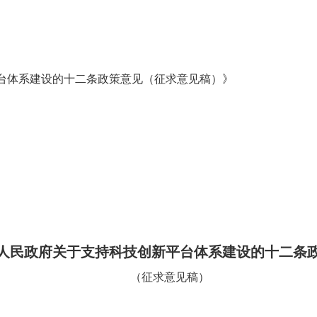
台体系建设的十二条政策意见（征求意见稿）》
人民政府关于支持科技创新平台体系
建设的十二条
（征求意见稿）