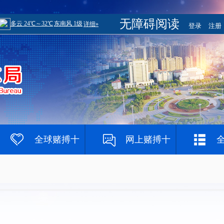
无障碍阅读
登录
注册
全球赌搏十
网上赌搏十
大登录网址
大网站
赌钱网