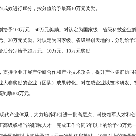
作成效进行赋分，按分值给予最高10万元奖励。
给予100万元、50万元奖励。对认定为国家级、省级科技企业孵
元、20万元奖励。对认定为国家级、省级星创天地的，分别给予5
后分别给予20万元、10万元、10万元奖励。
，支持企业开展产学研合作和产业技术攻关，提升产业集群协同
业大赛奖励的企业（团队）成果转化。对在咸企业以技术研发、
奖励300万元。
+4"现代产业体系，大力培养和引进一批高层次、科技领军人才
高级或相当的职称人才，完成工作合同5年以上的给予40万元一
合同5年以上的给予30万元一次性住房补贴，10年以上的给予