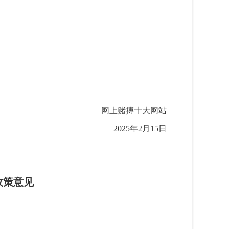
网上赌搏十大网站
2025年2月15日
政策意见