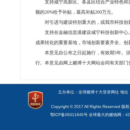
支持咸宁高新区、各县区结合产业特色和
额的20%给予补贴，最高补贴200万元。
对引进与建设特别重大的，或我市科技创新
支持在金融信息港建设咸宁科技创新中心
成果转化的重要基地，市域创新要素齐全、创
本意见自公布之日起施行，有效期5年。
行。本意见由网上赌搏十大网站会同有关部门
主办单位：全球赌搏十大登录网址 地址：
Copyright © 2017 All Rights Re
鄂ICP备05011845号
全球最大的赌钱网：4212