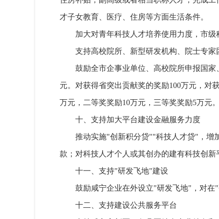
才子女教育、医疗、住房等方面生活条件。
加大对青年科技人才培养使用力度，市级
支持高校院所、新型研发机构、院士专家
鼓励全市企事业单位、高校院所申报国家、
元。对获得省突出贡献奖的奖励100万元，对
万元，二等奖奖励10万元，三等奖奖励5万元
十、支持加大平台建设金融服务力度
推动实施"创新积分贷""科技人才贷"，
款；对科技人才个人或其创办的建有科技创新平
十一、支持"研发飞地"建设
鼓励咸宁企业在外设立"研发飞地"，对在
十二、支持建设公共服务平台