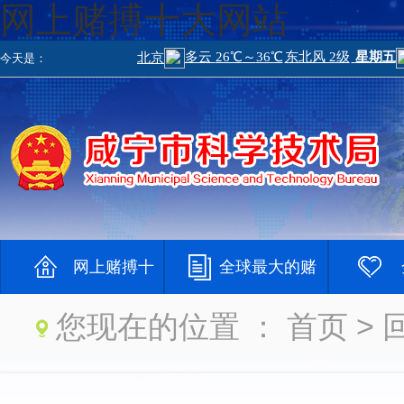
网上赌搏十大网站
今天是：
网上赌搏十
全球最大的赌
您现在的位置 ：
首页
> 
大网站
钱网
大登录网