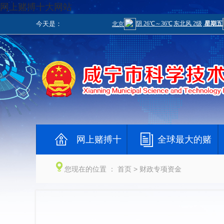
网上赌搏十大网站
今天是：
网上赌搏十
全球最大的赌
大网站
钱网
您现在的位置 ：
首页
> 财政专项资金