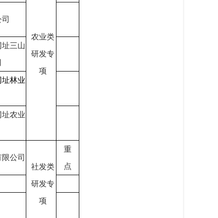
公司
农业类
网址三山
研发专
司
项
网址林业
网址农业
重
有限公司
点
社发类
研发专
项