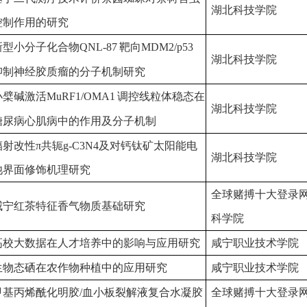
湖北科技学院
控制作用的研究
新型小分子化合物
QNL-87
靶向
MDM2/p53
湖北科技学院
抑制神经胶质瘤的分子机制研究
小檗碱激活
MuRF1/OMA1
调控线粒体稳态在
湖北科技学院
糖尿病心肌病中的作用及分子机制
辐射改性
π
共轭
g-C3N4
及对钙钛矿太阳能电
湖北科技学院
池界面修饰机理研究
全球赌搏十大登录
咸宁红茶特征香气物质基础研究
科学院
高校大数据在人才培养中的影响与应用研究
咸宁职业技术学院
生物态硒在农作物种植中的应用研究
咸宁职业技术学院
甲基丙烯酰化明胶
/
血小板裂解液复合水凝胶
全球赌搏十大登录