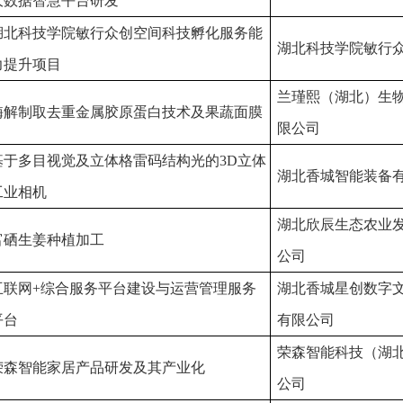
大数据智慧平台研发
湖北科技学院敏行众创空间科技孵化服务能
湖北科技学院敏行
力提升项目
兰瑾熙（湖北）生
酶解制取去重金属胶原蛋白技术及果蔬面膜
限公司
基于多目视觉及立体格雷码结构光的
3D
立体
湖北香城智能装备
工业相机
湖北欣辰生态农业
富硒生姜种植加工
公司
互联网
+
综合服务平台建设与运营管理服务
湖北香城星创数字
平台
有限公司
荣森智能科技（湖
荣森智能家居产品研发及其产业化
公司