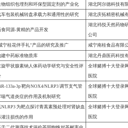
生物组织包埋剂和环保型固定剂的产业化
湖北阿尔德科技有
汽车包装机械转盘承载力和通用性的研究
湖北庆拓精密机械
湖北袆悦天然药物
药食同源
-
黄精的产品开发
公司
咸宁桂花伴手礼"产品的研究及推广
咸宁南桂食品有限
构建中药标准物质库
湖北丹鼎医药科技
左旋甲状腺素钠人体药动学研究与安全性评
全球赌搏十大登录
价
医院
iR-133a-3p
靶向
NOX4/NLRP3
调节支气管
全球赌搏十大登录
医院
哮喘气道炎症的作用及机制研究
以
NLRP3
为靶点探讨青蒿素预处理对肾缺血
全球赌搏十大登录
医院
再灌注损伤的作用
基于二代测序技术评价茶园蜘蛛对茶树害虫