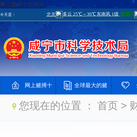
网上赌搏十大网站
今天是：
网上赌搏十
全球最大的赌
您现在的位置 ：
首页
> 
大网站
钱网
大登录网