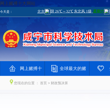
网上赌搏十大网站
今天是：
网上赌搏十
全球最大的赌
大网站
钱网
大登录网
您现在的位置 ：
首页
> 财政预决算